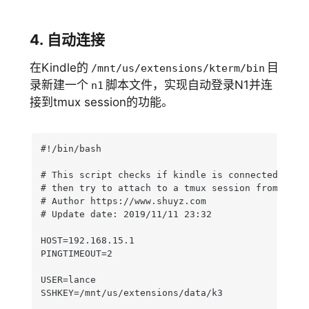
4. 自动连接
在Kindle的
目
/mnt/us/extensions/kterm/bin
录新建一个
脚本文件，实现自动登录N1并连
n1
接到tmux session的功能。
#!/bin/bash

# This script checks if kindle is connected to a 
# then try to attach to a tmux session from the h
# Author https://www.shuyz.com

# Update date: 2019/11/11 23:32

HOST=192.168.15.1

PINGTIMEOUT=2

USER=lance

SSHKEY=/mnt/us/extensions/data/k3
