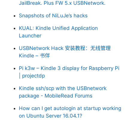
JailBreak. Plus FW 5.x USBNetwork.
Snapshots of NiLuJe’s hacks
KUAL: Kindle Unified Application
Launcher
USBNetwork Hack 安装教程：无线管理
Kindle – 书伴
Pi k3w – Kindle 3 display for Raspberry Pi
| projectdp
Kindle ssh/scp with the USBnetwork
package - MobileRead Forums
How can I get autologin at startup working
on Ubuntu Server 16.04.1?