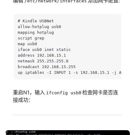
编辑
添加网卡配置:
/etc/network/interfaces
# Kindle USBNet

allow-hotplug usb0

mapping hotplug

script grep

map usb0

iface usb0 inet static

address 192.168.15.1

netmask 255.255.255.0

broadcast 192.168.15.255

up iptables -I INPUT 1 -s 192.168.15.1 -j ACCEPT
重启N1，输入
检查网卡是否连
ifconfig usb0
接成功：