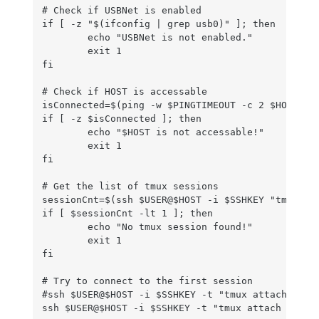
# Check if USBNet is enabled

if [ -z "$(ifconfig | grep usb0)" ]; then

	echo "USBNet is not enabled."

	exit 1

fi

# Check if HOST is accessable

isConnected=$(ping -w $PINGTIMEOUT -c 2 $HOST | g
if [ -z $isConnected ]; then

	echo "$HOST is not accessable!"

	exit 1

fi

# Get the list of tmux sessions

sessionCnt=$(ssh $USER@$HOST -i $SSHKEY "tmux ls"
if [ $sessionCnt -lt 1 ]; then

	echo "No tmux session found!"

	exit 1

fi

# Try to connect to the first session

#ssh $USER@$HOST -i $SSHKEY -t "tmux attach"

ssh $USER@$HOST -i $SSHKEY -t "tmux attach -d"