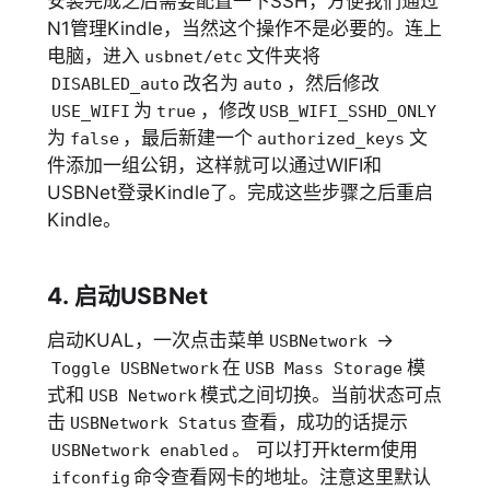
安装完成之后需要配置一下SSH，方便我们通过
N1管理Kindle，当然这个操作不是必要的。连上
电脑，进入
文件夹将
usbnet/etc
改名为
，然后修改
DISABLED_auto
auto
为
，修改
USE_WIFI
true
USB_WIFI_SSHD_ONLY
为
，最后新建一个
文
false
authorized_keys
件添加一组公钥，这样就可以通过WIFI和
USBNet登录Kindle了。完成这些步骤之后重启
Kindle。
4. 启动USBNet
启动KUAL，一次点击菜单
->
USBNetwork
在
模
Toggle USBNetwork
USB Mass Storage
式和
模式之间切换。当前状态可点
USB Network
击
查看，成功的话提示
USBNetwork Status
。 可以打开kterm使用
USBNetwork enabled
命令查看网卡的地址。注意这里默认
ifconfig