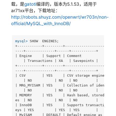
载，是
gatoti
编译的，版本为5.1.53，适用于
ar71xx平台，下载地址：
http://robots.shuyz.com/openwrt/wr703n/non-
official/MySQL_with_InnoDB/
mysql> 
SHOW  ENGINES;
+------------+---------+-------------------------
----+--------------+------+------------+

| Engine     | Support | Comment

    | Transactions | XA   | Savepoints |

+------------+---------+-------------------------
----+--------------+------+------------+

| CSV        | YES     | CSV storage engine

    | NO           | NO   | NO         |

| MRG_MYISAM | YES     | Collection of identical 
    | NO           | NO   | NO         |

| MEMORY     | YES     | Hash based, stored in me
es  | NO           | NO   | NO         |

| InnoDB     | YES     | Supports transactions, r
eys | YES          | YES  | YES        |

| MyISAM     | DEFAULT | Default engine as of MyS