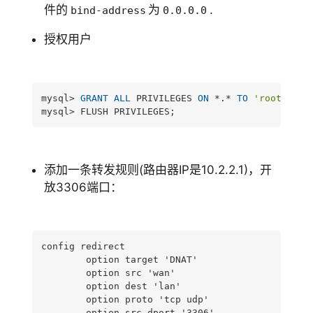
件的
为
.
bind-address
0.0.0.0
授权用户
mysql
>
GRANT
ALL
 PRIVILEGES 
ON
*
.
*
TO
'root'
@
'%'
mysql
>
 FLUSH PRIVILEGES;
添加一条转发规则(路由器IP是10.2.2.1)，开
放3306端口：
config redirect

        option target 'DNAT'

        option src 'wan'

        option dest 'lan'

        option proto 'tcp udp'

        option src_dport '3306'
