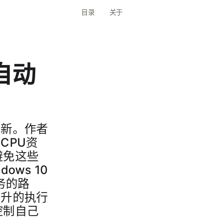
目录
关于
自动
更新。作者
CPU资
避免这些
ws 10
服务的路
易升的执行
控制自己