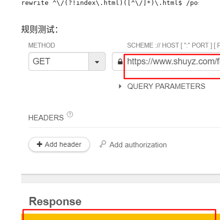
rewrite
 ^\/(?!index\.html)([^\/]*)\.html$ /posts/
$
规则测试：