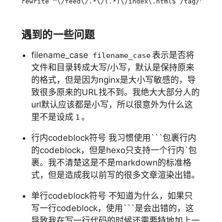
rewrite
 ^\/feed\/.*\/(.*)\/index\.html$ /tag/
$1
/ p
遇到的一些问题
filename_case
表示是否将
filename_case
文件和目录转成大写/小写，默认是保持原来
的格式，但是因为nginx是大小写敏感的，导
致很多原来的URL找不到。我绝大大部分人的
url默认应该都是小写，所以很意外为什么这
里不是设成
。
1
行内codeblock符号 我习惯使用```包裹行内
的codeblock，但是hexo只支持一个行内`包
裹。我不清楚这是不是markdown的标准格
式，但是造成我以前写的很多文章渲染出错。
单行codeblock符号 不知道为什么，如果只
写一行codeblock，使用```是会出错的，这
导致我在写一行代码的时候还需要特地加上一