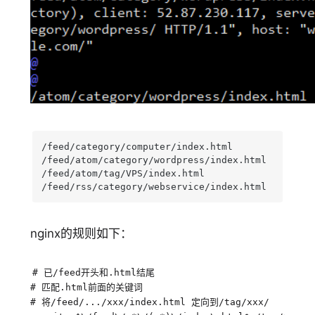
/feed/category/computer/index.html

/feed/atom/category/wordpress/index.html

/feed/atom/tag/VPS/index.html

/feed/rss/category/webservice/index.html
nginx的规则如下：
# 已/feed开头和.html结尾
# 匹配.html前面的关键词
# 将/feed/.../xxx/index.html 定向到/tag/xxx/