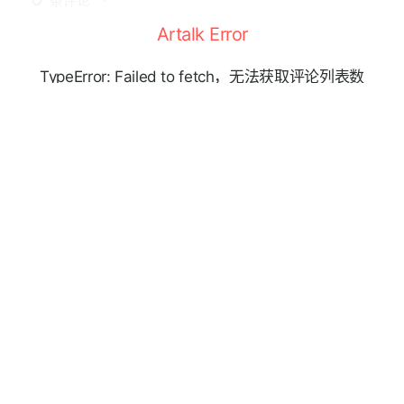
条评论
Artalk Error
TypeError: Failed to fetch，无法获取评论列表数
「此时无声胜有声」
据
点击重新获取
Powered By
Artalk
树语志
Email: lance # shuyz.com
RSS
作品
本站